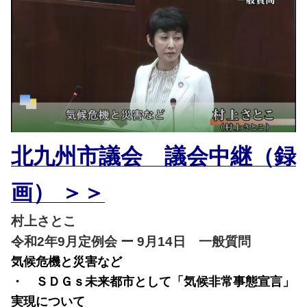
北九州市議会 議会中継（録
画） ＞＞
村上さとこ
令和2年9月定例会 ー 9月14日 一般質問
気候危機と災害など
・ ＳＤＧｓ未来都市として「気候非常事態宣言」
実現について