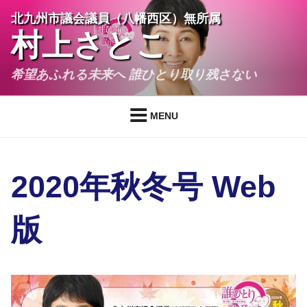
Skip
北九州市議会議員（八幡西区）無所属
to
村上さとこ
content
希望あふれる未来へ 誰ひとり取り残さない
MENU
2020年秋冬号 Web
版