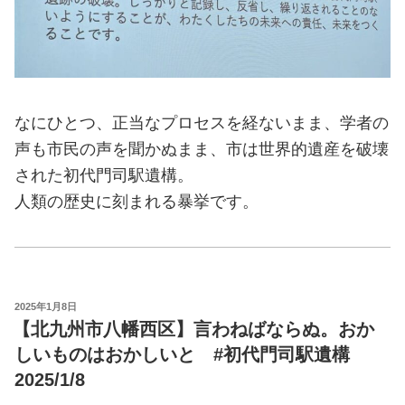
なにひとつ、正当なプロセスを経ないまま、学者の
声も市民の声を聞かぬまま、市は世界的遺産を破壊
された初代門司駅遺構。
人類の歴史に刻まれる暴挙です。
POSTED
2025年1月8日
ON
【北九州市八幡西区】言わねばならぬ。おか
しいものはおかしいと #初代門司駅遺構
2025/1/8