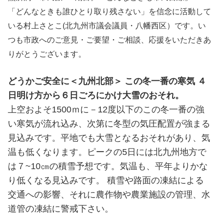
「どんなときも誰ひとり取り残さない」を信念に活動して
いる村上さとこ(北九州市議会議員・八幡西区）です。い
つも市政へのご意見・ご要望・ご相談、応援をいただきあ
りがとうございます。
どうかご安全に＜九州北部＞
この冬一番の寒気 ４
日明け方から６日ごろにかけ大雪のおそれ。
上空およそ1500ｍに－12度以下のこの冬一番の強
い寒気が流れ込み、次第に冬型の気圧配置が強まる
見込みです。平地でも大雪となるおそれがあり、気
温も低くなります。ピークの5日には北九州地方で
は７~10㎝の積雪予想です。気温も、平年よりかな
り低くなる見込みです。 積雪や路面の凍結による
交通への影響、それに農作物や農業施設の管理、水
道管の凍結に警戒下さい。