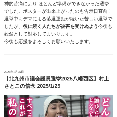
神的苦痛により ほとんど準備ができなかった選挙
でした。ポスターが出来上がったのも告示日直前！
選挙中もデマによる落選運動が続いた苦しい選挙で
したが、
後に続く人たちが被害を受けぬよう
今後も
毅然として対応してまいります。
今後も応援をよろしくお願いいたします。
POSTED
2025年1月25日
ON
【北九州市議会議員選挙2025八幡西区】村上
さとこの信念 2025/1/25