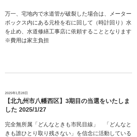
万一、宅地内で水道管が破裂した場合は、メーター
ボックス内にある元栓を右に回して（時計回り）水
を止め、水道修繕工事店に依頼することとなります
※費用は家主負担
POSTED
2025年1月28日
ON
【北九州市八幡西区】3期目の当選をいたしま
した 2025/1/27
完全無所属「どんなときも市民目線」 「どんなと
きも誰ひとり取り残さない」を信念に活動している