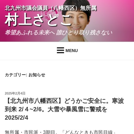
Skip
北九州市議会議員（八幡西区）無所属
to
村上さとこ
content
希望あふれる未来へ 誰ひとり取り残さない
MENU
カテゴリー:
お知らせ
POSTED
2025年2月4日
ON
【北九州市八幡西区】どうかご安全に。寒波
到来 2/４~2/6。大雪や暴風雪に警戒を
2025/2/4
無所属・市民派・3期目。「どんなときも市民目線」