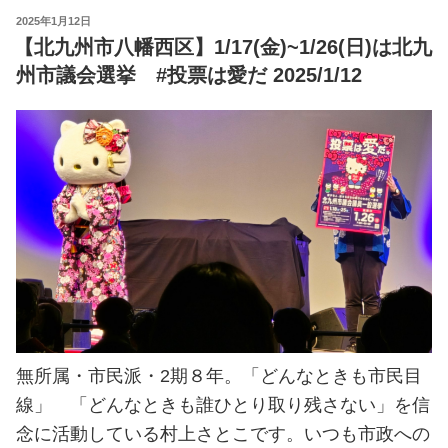
POSTED
2025年1月12日
ON
【北九州市八幡西区】1/17(金)~1/26(日)は北九
州市議会選挙 #投票は愛だ 2025/1/12
無所属・市民派・2期８年。「どんなときも市民目
線」 「どんなときも誰ひとり取り残さない」を信
念に活動している村上さとこです。いつも市政への