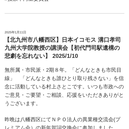
POSTED
2025年1月11日
ON
【北九州市八幡西区】日本イコモス 溝口孝司
九州大学院教授の講演会【初代門司駅遺構の
悲劇を忘れない】 2025/1/10
無所属・市民派・2期８年。「どんなときも市民目
線」 「どんなときも誰ひとり取り残さない」を信
念に活動している村上さとこです。いつも市政への
ご意見・ご要望・ご相談、応援をいただきありがと
うございます。
昨晩は八幡西区にてＮＰＯ法人の異業種交流会(プ
レミアム会）の新年賀詞交換会に参加しました。