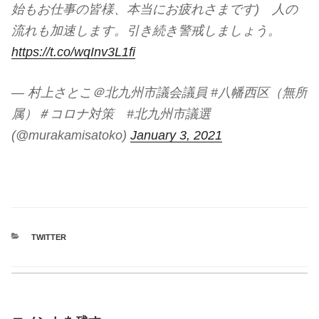
始もお仕事の皆様、本当にお疲れさまです) 人の
流れも加速します。引き続き警戒しましょう。
https://t.co/wqInv3L1fi
— 村上さとこ＠北九州市議会議員 #八幡西区（無所
属）＃コロナ対策 #北九州市議選
(@murakamisatoko)
January 3, 2021
CATEGORIES
TWITTER