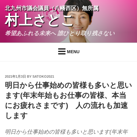
Skip
北九州市議会議員（八幡西区）無所属
to
村上さとこ
content
希望あふれる未来へ 誰ひとり取り残さない
MENU
POSTED
2021年1月3日
BY
SATOKO2021
ON
明日から仕事始めの皆様も多いと思い
ます(年末年始もお仕事の皆様、本当
にお疲れさまです) 人の流れも加速
します
明日から仕事始めの皆様も多いと思います(年末年