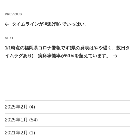
投
Previous
PREVIOUS
稿
Post
タイムラインが #逃げ恥 でいっぱい。
ナ
ビ
Next
NEXT
ゲ
Post
1/1時点の福岡県コロナ警報です(県の発表はやや遅く、数日タ
ー
イムラグあり) 病床稼働率が60％を超えています。
シ
ョ
ン
アーカイブ
2025年2月
(4)
2025年1月
(54)
2021年2月
(1)