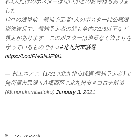
私1人だけのポスターはないかとのお尋ねもありま
した
1/31の選挙前、候補予定者1人のポスターは公職選
挙法違反で、候補予定者の顔も全体の1/3以下など
規定があります。このポスターは違反なく決まりを
守っているものです☺
#北九州市議選
https://t.co/FNGNJFi9j1
— 村上さとこ【1/31 #北九州市議選 候補予定者】#
無所属市民派 #八幡西区 #北九州市＃コロナ対策
(@murakamisatoko)
January 3, 2021
CATEGORIES
さとこのつぶやき