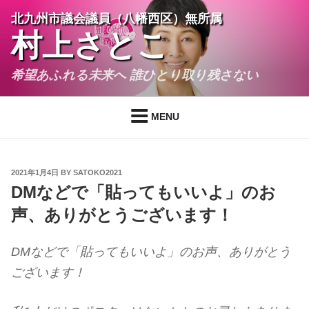
Skip
北九州市議会議員（八幡西区）無所属
to
村上さとこ
content
希望あふれる未来へ 誰ひとり取り残さない
MENU
POSTED
2021年1月4日
BY
SATOKO2021
ON
DMなどで「貼ってもいいよ」のお
声、ありがとうございます！
DMなどで「貼ってもいいよ」のお声、ありがとう
ございます！