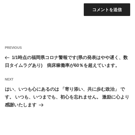
投
Previous
PREVIOUS
稿
Post
1/1時点の福岡県コロナ警報です(県の発表はやや遅く、数
ナ
日タイムラグあり) 病床稼働率が60％を超えています。
ビ
ゲ
Next
NEXT
ー
Post
はい、いつも心にあるのは 「寄り添い、共に歩む政治」 で
シ
す。 いつも、いつまでも、初心を忘れません。 激励に心より
ョ
感謝いたします
ン