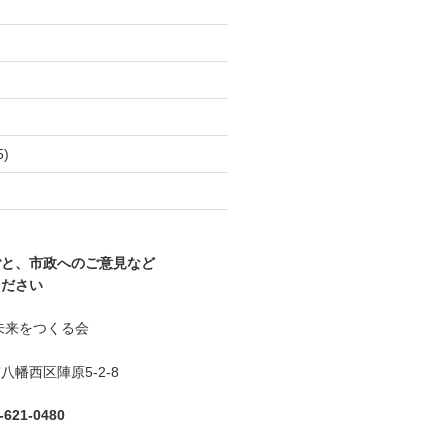
)
5)
)
ごと、市政へのご意見など
ください
未来をつくる会
幡西区陣原5-2-8
621-0480