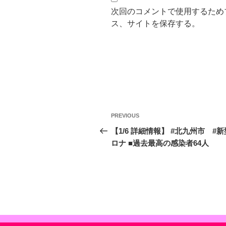
次回のコメントで使用するため
ス、サイトを保存する。
投
Previous
PREVIOUS
稿
Post
【1/6 詳細情報】 #北九州市 #
ロナ ■過去最高の感染者64人
ナ
ビ
ゲ
ー
シ