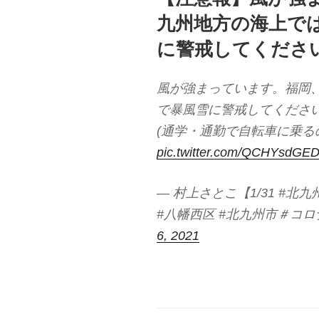
九州地方の海上で
に警戒してくださ
風が強まっています。福岡
で暴風雪に警戒してくださ
(通学・通勤で自転車に乗る
pic.twitter.com/QCHYsdGE
— 村上さとこ【1/31 #
#八幡西区 #北九州市＃コロナ対策
6, 2021