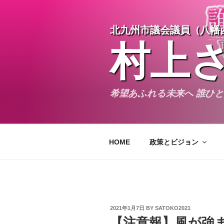
Skip
to
北九州市議会議員（八幡
content
村上
希望あふれる未来へ 誰ひ
HOME
政策とビジョン
POSTED
2021年1月7日
BY
SATOKO2021
ON
【注意報】風が強