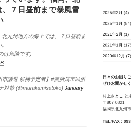
は、７日昼前まで暴風雪
2025年2月
(4)
い
2025年1月
(54
2021年2月
(1)
、北九州地方の海上では、７日昼前ま
い。
2021年1月
(17
のは危険です)
2020年12月
(7
DB
日々のお困り
北九州市議選 候補予定者】#無所属市民派
ぜひお聞かせ
 (@murakamisatoko)
January
村上さとこ と
〒807-0821
福岡県北九州市八
TEL/FAX：093-