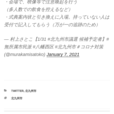
・会場で、映像等で注意喚起を行う
（多人数での飲食を控えるなど）
・式典案内状と引き換えに入場。持っていない人は
受付で記入してもらう（万が一の追跡のため）
— 村上さとこ【1/31 #北九州市議選 候補予定者】#
無所属市民派 #八幡西区 #北九州市＃コロナ対策
(@murakamisatoko)
January 7, 2021
CATEGORIES
TWITTER
,
北九州市
TAGS
北九州市