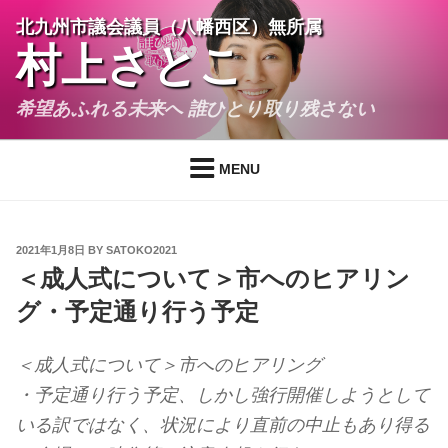
Skip
北九州市議会議員（八幡西区）無所属
to
村上さとこ
content
希望あふれる未来へ 誰ひとり取り残さない
MENU
POSTED
2021年1月8日
BY
SATOKO2021
ON
＜成人式について＞市へのヒアリン
グ・予定通り行う予定
＜成人式について＞市へのヒアリング
・予定通り行う予定、しかし強行開催しようとして
いる訳ではなく、状況により直前の中止もあり得る