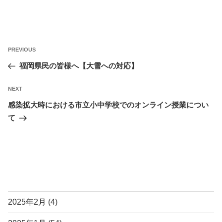
投
Previous
PREVIOUS
稿
Post
福岡県民の皆様へ【大雪への対応】
ナ
ビ
Next
NEXT
ゲ
Post
感染拡大時における市立小中学校でのオンライン授業につい
ー
て
シ
ョ
ン
アーカイブ
2025年2月
(4)