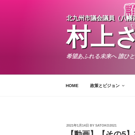
Skip
to
北九州市議会議員（八幡
content
村上
希望あふれる未来へ 誰ひ
HOME
政策とビジョン
POSTED
2021年1月14日
BY
SATOKO2021
ON
【動画】【その5