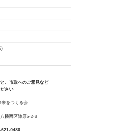
)
5)
)
ごと、市政へのご意見など
ください
未来をつくる会
幡西区陣原5-2-8
621-0480