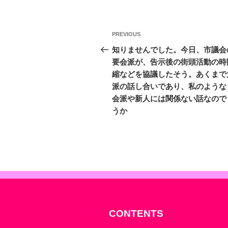
投
Previous
PREVIOUS
稿
Post
知りませんでした。今日、市議会
要会派が、告示後の街頭活動の時
ナ
縮などを協議したそう。あくまで
ビ
派の話し合いであり、私のような
会派や新人には関係ない話なので
ゲ
うか
ー
シ
ョ
ン
CONTENTS