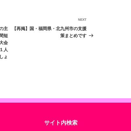
NEXT
Next
Post
の主
【再掲】国・福岡県・北九州市の支援
間短
策まとめです
大会
１人
しょ
サイト内検索