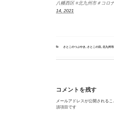
八幡西区 #北九州市＃コロナ対策 
14, 2021
CATEGORIES
さとこのつぶやき
,
さとこの目
,
北九州市
コメントを残す
メールアドレスが公開されるこ
須項目です