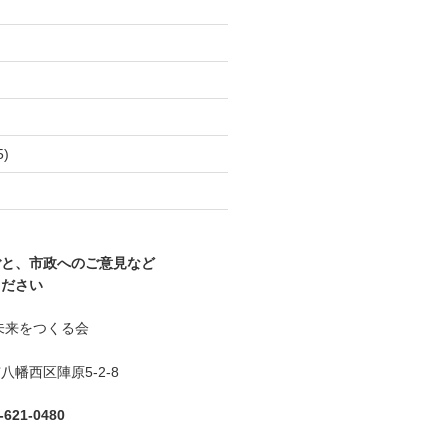
)
5)
)
ごと、市政へのご意見など
ください
未来をつくる会
幡西区陣原5-2-8
621-0480