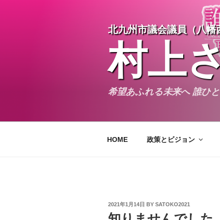
Skip
to
北九州市議会議員（八幡
content
村上
希望あふれる未来へ 誰ひ
HOME
政策とビジョン
POSTED
2021年1月14日
BY
SATOKO2021
ON
知りませんでした