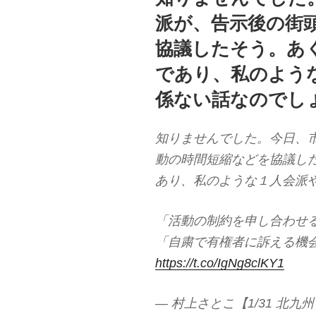
派が、告示後の街
協議したそう。あ
であり、私のよう
係ない話なのでし
知りませんでした。今日、
動の時間短縮などを協議し
あり、私のような１人会派
「活動の制約を申し合わせ
「自粛で有権者に訴える機
https://t.co/IgNg8clKY1
— 村上さとこ【1/31 北九