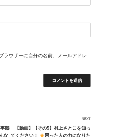
ブラウザーに自分の名前、メールアドレ
NEXT
Next
Post
急事態
【動画】【その5】村上さとこを知っ
んな
てください！
困った人の力になりた