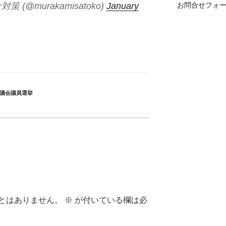
(@murakamisatoko)
January
お問合せフォ
議会議員選挙
とはありません。
※
が付いている欄は必