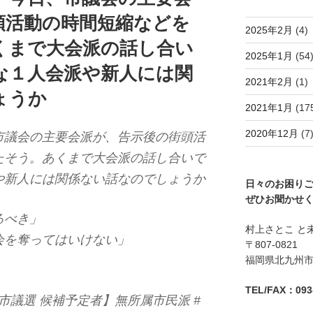
頭活動の時間短縮などを
2025年2月
(4)
くまで大会派の話し合い
2025年1月
(54
な１人会派や新人には関
2021年2月
(1)
ょうか
2021年1月
(17
2020年12月
(7
市議会の主要会派が、告示後の街頭活
たそう。あくまで大会派の話し合いで
や新人には関係ない話なのでしょうか
日々のお困り
ぜひお聞かせ
るべき」
村上さとこ と
会を奪ってはいけない」
〒807-0821
福岡県北九州市八
TEL/FAX：093-
州市議選 候補予定者】無所属市民派 #