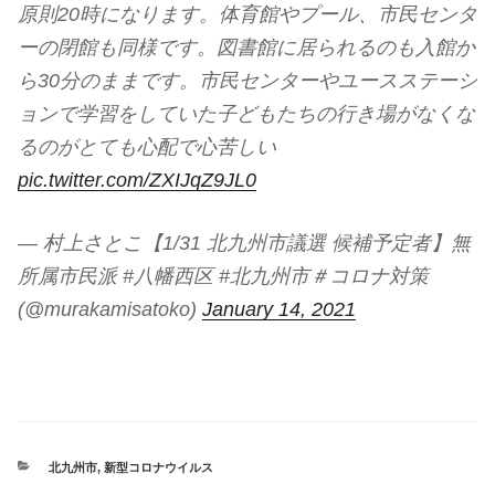
原則20時になります。体育館やプール、市民センタ
ーの閉館も同様です。図書館に居られるのも入館か
ら30分のままです。市民センターやユースステーシ
ョンで学習をしていた子どもたちの行き場がなくな
るのがとても心配で心苦しい
pic.twitter.com/ZXIJqZ9JL0
— 村上さとこ【1/31 北九州市議選 候補予定者】無
所属市民派 #八幡西区 #北九州市＃コロナ対策
(@murakamisatoko)
January 14, 2021
CATEGORIES
北九州市
,
新型コロナウイルス