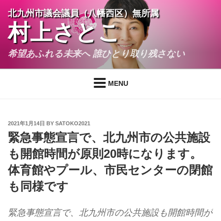
Skip
北九州市議会議員（八幡西区）無所属
to
村上さとこ
content
希望あふれる未来へ 誰ひとり取り残さない
MENU
POSTED
2021年1月14日
BY
SATOKO2021
ON
緊急事態宣言で、北九州市の公共施設
も開館時間が原則20時になります。
体育館やプール、市民センターの閉館
も同様です
緊急事態宣言で、北九州市の公共施設も開館時間が