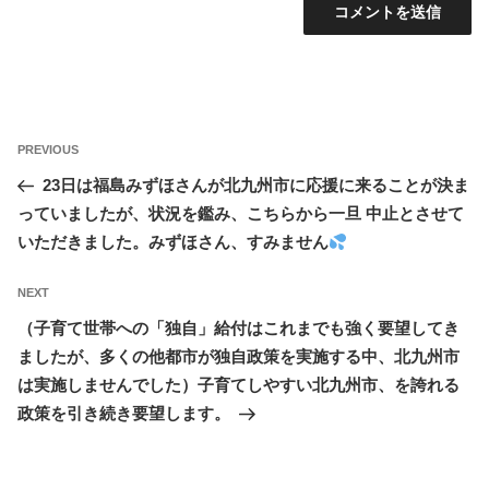
投
Previous
PREVIOUS
稿
Post
23日は福島みずほさんが北九州市に応援に来ることが決ま
ナ
っていましたが、状況を鑑み、こちらから一旦 中止とさせて
ビ
いただきました。みずほさん、すみません
ゲ
ー
Next
NEXT
シ
Post
（子育て世帯への「独自」給付はこれまでも強く要望してき
ョ
ましたが、多くの他都市が独自政策を実施する中、北九州市
ン
は実施しませんでした）子育てしやすい北九州市、を誇れる
政策を引き続き要望します。