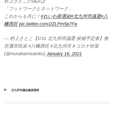
村上さとこの強みは
「フットワークとネットワーク」
これからも共に！
#れいわ新選組
#北九州市議選
#八
幡西区
pic.twitter.com/2ZLPm5p7Fa
— 村上さとこ【1/31 北九州市議選 候補予定者】無
所属市民派 #八幡西区 #北九州市＃コロナ対策
(@murakamisatoko)
January 16, 2021
CATEGORIES
北九州市議会議員選挙