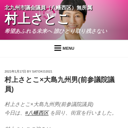
Skip
北九州市議会議員（八幡西区）無所属
to
村上さとこ
content
希望あふれる未来へ 誰ひとり取り残さない
MENU
POSTED
2021年1月17日
BY
SATOKO2021
ON
村上さとこ×大島九州男(前参議院議
員)
村上さとこ×大島九州男(前参議院議員)
今日は、
#八幡西区
を回り、街宣を行いました。