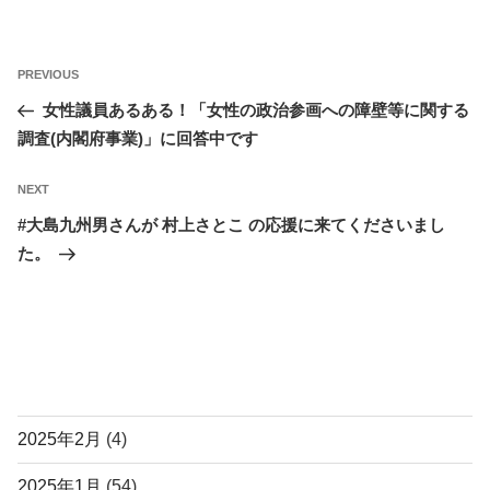
投
Previous
PREVIOUS
稿
Post
女性議員あるある！「女性の政治参画への障壁等に関する
ナ
調査(内閣府事業)」に回答中です
ビ
ゲ
Next
NEXT
ー
Post
#大島九州男さんが 村上さとこ の応援に来てくださいまし
シ
た。
ョ
ン
アーカイブ
2025年2月
(4)
2025年1月
(54)