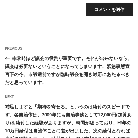
投
Previous
PREVIOUS
稿
Post
非常時ほど議会の役割が重要です。それが出来ないなら、
ナ
議会は必要ないということになってしまいます。緊急事態宣
ビ
言下の今、市議選前ですが臨時議会を開き対応にあたるべき
ゲ
だと思っています。
ー
シ
Next
NEXT
ョ
Post
補足しますと「期待を寄せる」というのは給付のスピードで
ン
す。各自治体は、2009年にも自治事務として12,000円(加算あ
り)を給付した経験がありますが、時間が経っており、昨年の
10万円給付は自治体ごとに差が出ました。次の給付となれば