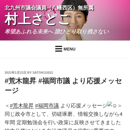
Skip
北九州市議会議員（八幡西区）無所属
to
村上さとこ
content
希望あふれる未来へ 誰ひとり取り残さない
MENU
POSTED
2021年1月21日
BY
SATOKO2021
ON
#荒木龍昇 #福岡市議 より応援メッセ
ージ
＜
#荒木龍昇
#福岡市議
より応援メッセージ
＞
同じ政令市として、切磋琢磨、情報交換しながら4
年間 定期勉強会を行い政策に反映させてきました