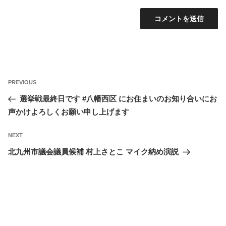
投
Previous
PREVIOUS
稿
Post
選挙戦最終日です #八幡西区 にお住まいのお知り合いにお
ナ
声かけよろしくお願い申し上げます
ビ
ゲ
Next
NEXT
ー
Post
北九州市議会議員候補 村上さとこ マイク納め演説
シ
ョ
ン
アーカイブ