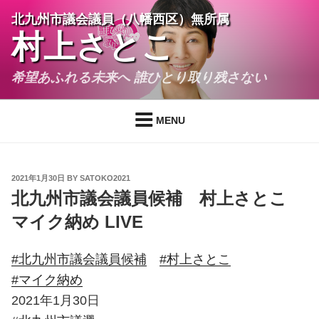
Skip
北九州市議会議員（八幡西区）無所属
to
村上さとこ
content
希望あふれる未来へ 誰ひとり取り残さない
MENU
POSTED
2021年1月30日
BY
SATOKO2021
ON
北九州市議会議員候補 村上さとこ
マイク納め LIVE
#北九州市議会議員候補
#村上さとこ
#マイク納め
2021年1月30日