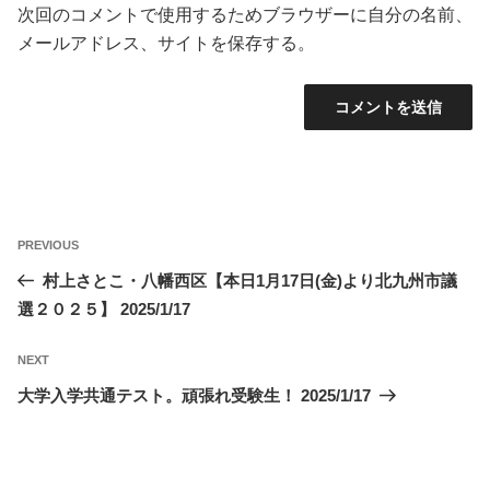
次回のコメントで使用するためブラウザーに自分の名前、
メールアドレス、サイトを保存する。
投
Previous
PREVIOUS
稿
Post
村上さとこ・八幡西区【本日1月17日(金)より北九州市議
ナ
選２０２５】 2025/1/17
ビ
ゲ
Next
NEXT
ー
Post
大学入学共通テスト。頑張れ受験生！ 2025/1/17
シ
ョ
ン