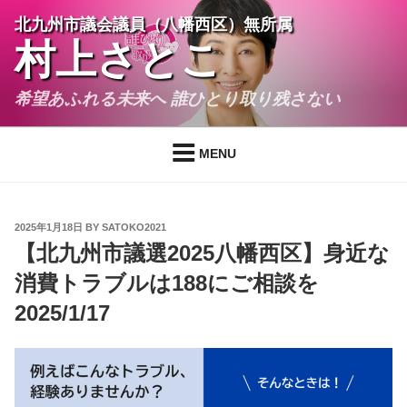
Skip
北九州市議会議員（八幡西区）無所属
to
村上さとこ
content
希望あふれる未来へ 誰ひとり取り残さない
MENU
POSTED
2025年1月18日
BY
SATOKO2021
ON
【北九州市議選2025八幡西区】身近な
消費トラブルは188にご相談を
2025/1/17