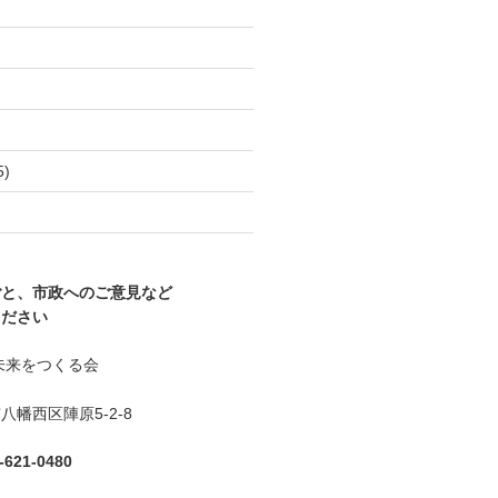
)
5)
)
ごと、市政へのご意見など
ください
未来をつくる会
幡西区陣原5-2-8
621-0480