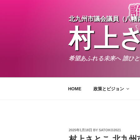
Skip
to
北九州市議会議員（八幡
content
村上
希望あふれる未来へ 誰ひ
HOME
政策とビジョン
POSTED
2025年1月18日
BY
SATOKO2021
ON
村上さとこ 北九州