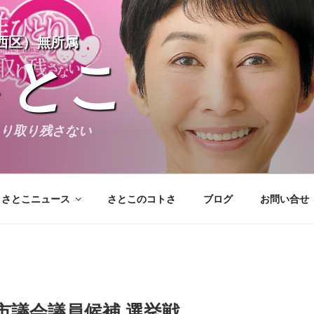
西区）無所属
さとこ
とり取り残さない
さとこニュース
さとこのコトさ
ブログ
お問い合せ
アーカイブ
市議会議員候補 選挙戦