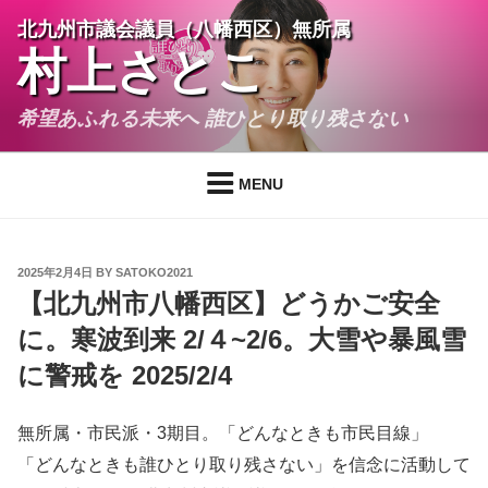
Skip
北九州市議会議員（八幡西区）無所属
to
村上さとこ
content
希望あふれる未来へ 誰ひとり取り残さない
MENU
POSTED
2025年2月4日
BY
SATOKO2021
ON
【北九州市八幡西区】どうかご安全
に。寒波到来 2/４~2/6。大雪や暴風雪
に警戒を 2025/2/4
無所属・市民派・3期目。「どんなときも市民目線」
「どんなときも誰ひとり取り残さない」を信念に活動して