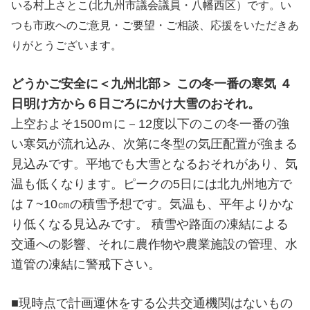
いる村上さとこ(北九州市議会議員・八幡西区）です。い
つも市政へのご意見・ご要望・ご相談、応援をいただきあ
りがとうございます。
どうかご安全に＜九州北部＞
この冬一番の寒気 ４
日明け方から６日ごろにかけ大雪のおそれ。
上空およそ1500ｍに－12度以下のこの冬一番の強
い寒気が流れ込み、次第に冬型の気圧配置が強まる
見込みです。平地でも大雪となるおそれがあり、気
温も低くなります。ピークの5日には北九州地方で
は７~10㎝の積雪予想です。気温も、平年よりかな
り低くなる見込みです。 積雪や路面の凍結による
交通への影響、それに農作物や農業施設の管理、水
道管の凍結に警戒下さい。
■現時点で計画運休をする公共交通機関はないもの