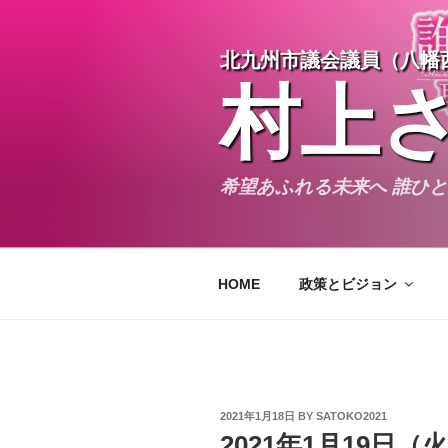
Skip
to
北九州市議会議員（八幡
content
村上
希望あふれる未来へ 誰ひ
HOME
政策とビジョン
POSTED
2021年1月18日
BY
SATOKO2021
ON
2021年1月19日（