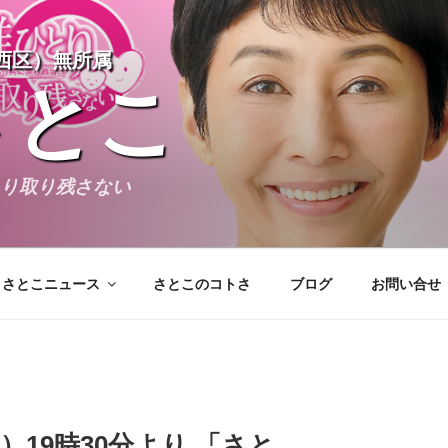
西区）無所属
さとこ
とり取り残さない
さとこニュース
さとこのコトさ
ブログ
お問い合せ
アーカイブ
火）19時30分より 「さと