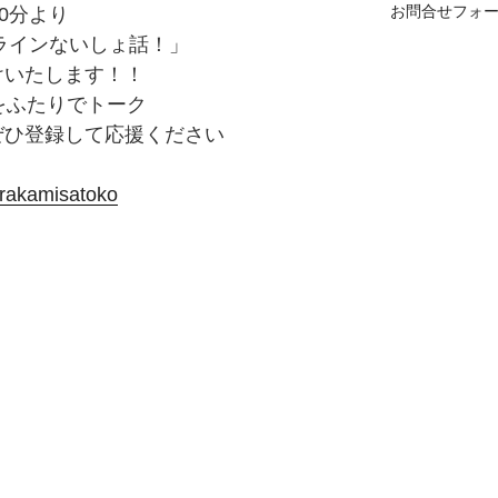
お問合せフォ
30分より
ンラインないしょ話！」
届けいたします！！
をふたりでトーク
、ぜひ登録して応援ください
urakamisatoko