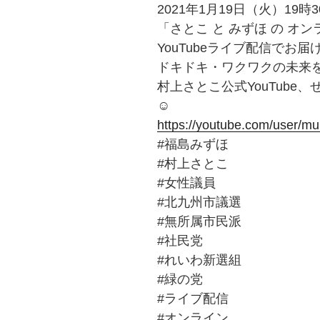
2021年1月19日（火）19時
「さとこ と みずほ の オ
YouTubeライブ配信でお
ドキドキ・ワクワクの未来
村上さとこ公式YouTube
☺
https://youtube.com/user/m
#福島みずほ
#村上さとこ
#女性議員
#北九州市議選
#無所属市民派
#社民党
#れいわ新選組
#緑の党
#ライブ配信
#オンライン