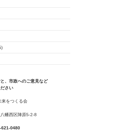
)
5)
)
ごと、市政へのご意見など
ください
未来をつくる会
幡西区陣原5-2-8
621-0480