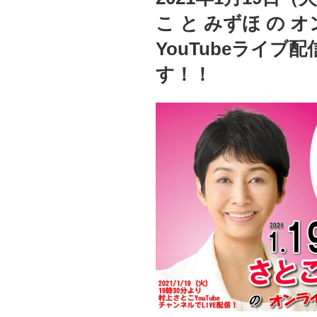
こ と みずほ の
YouTubeライブ
す！！